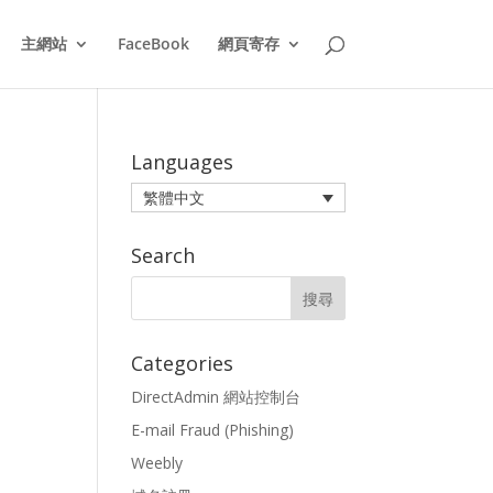
主網站
FaceBook
網頁寄存
Languages
繁體中文
Search
Categories
DirectAdmin 網站控制台
E-mail Fraud (Phishing)
Weebly