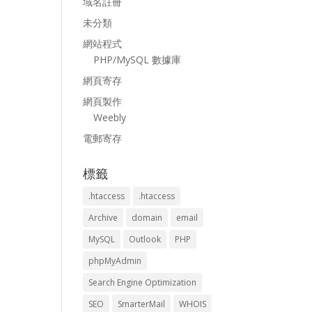
域名註冊
未分類
網站程式
PHP/MySQL 數據庫
網頁寄存
網頁製作
Weebly
電郵寄存
標籤
.htaccess
.htaccess
Archive
domain
email
MySQL
Outlook
PHP
phpMyAdmin
Search Engine Optimization
SEO
SmarterMail
WHOIS