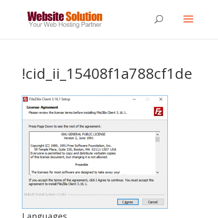
!cid_ii_15408f1a788cf1de
Languages